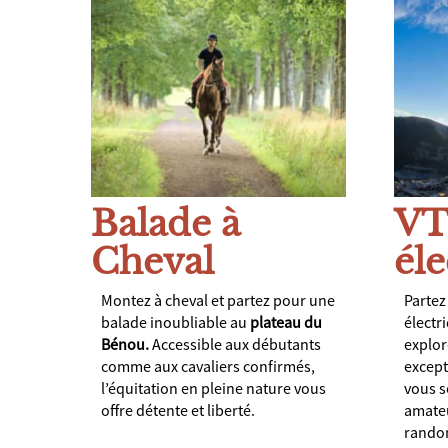
Balade à
V
Cheval
éle
Montez à cheval et partez pour une
Partez
balade inoubliable au
plateau du
électr
Bénou.
Accessible aux débutants
explor
comme aux cavaliers confirmés,
except
l’équitation en pleine nature vous
vous s
offre détente et liberté.
amateu
randon