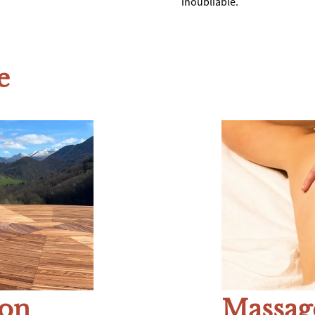
inoubliable.
e
ion
Massag