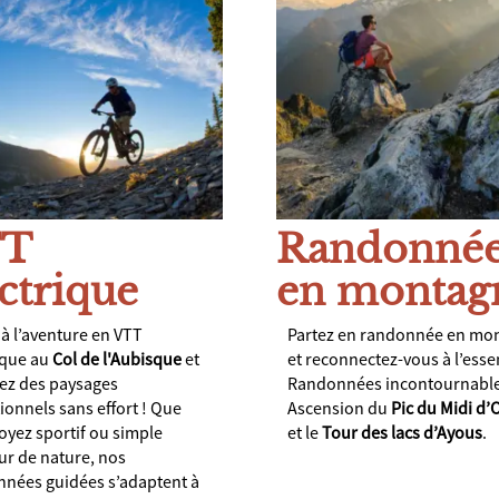
TT
Randonné
ctrique
en montag
 à l’aventure en VTT
Partez en randonnée en mo
ique au
Col de l'Aubisque
et
et reconnectez-vous à l’essen
ez des paysages
Randonnées incontournable
ionnels sans effort ! Que
Ascension du
Pic du Midi d’
oyez sportif ou simple
et le
Tour des lacs d’Ayous
.
r de nature, nos
nées guidées s’adaptent à