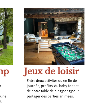
mp
Jeux de loisir
Entre deux activités ou en fin de
p
journée, profitez du baby-foot et
de notre table de ping pong pour
: une
partager des parties animées.
t