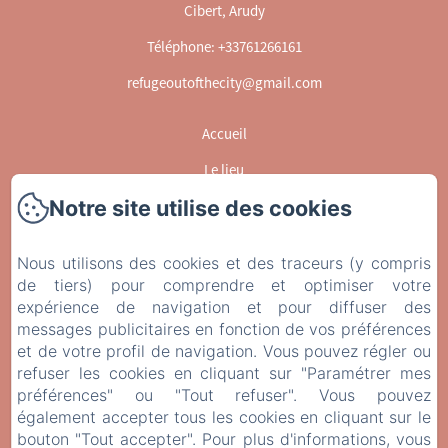
Cibert, Arudy
Téléphone: +33761266161
refugeoutofthecity@gmail.com
Accueil
Le lieu
Notre site utilise des cookies
Le concept
Activités
Nous utilisons des cookies et des traceurs (y compris
Livre d'or
de tiers) pour comprendre et optimiser votre
expérience de navigation et pour diffuser des
Photos
messages publicitaires en fonction de vos préférences
Contact
et de votre profil de navigation. Vous pouvez régler ou
refuser les cookies en cliquant sur "Paramétrer mes
EN
FR
préférences" ou "Tout refuser". Vous pouvez
également accepter tous les cookies en cliquant sur le
bouton "Tout accepter". Pour plus d'informations, vous