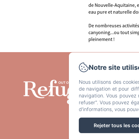
de Nouvelle-Aquitaine, en
eau pure et naturelle do
De nombreuses activités 
canyoning...ou tout sim
pleinement !
Notre site utili
Ciber
Nous utilisons des cookie
Accuei
de navigation et pour dif
navigation. Vous pouvez 
refuser". Vous pouvez éga
d'informations, vous pouv
Rejeter tous les co