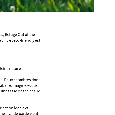
es, Refuge Out of the
 chic et eco-friendly est
leine nature !
lle. Deux chambres dont
a cabane, imaginez-vous
, une tasse de thé chaud
ication locale et
une grande partie vient