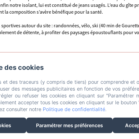
fin notre isolant, lui est constitué de jeans usagés. L’eau du gîte p
nt la composition s’avère bénéfique pour la santé.
sportives autour du site : randonnées, vélo, ski (40 min de Gourette)
plement de détente, à profiter des paysages époustouflants pour v
se des cookies
t, Arudy
Téléphone: +33761266161
refugeoutofthecity@gmail.co
s et des traceurs (y compris de tiers) pour comprendre et 
l
Le lieu
Le concept
Activités
Livre d'or
Photos
fuser des messages publicitaires en fonction de vos préfére
régler ou refuser les cookies en cliquant sur "Paramétrer 
EN
FR
lement accepter tous les cookies en cliquant sur le bouton 
ez consulter notre
Politique de confidentialité
.
Créé par Amenitiz
Conditions Générales de Vente
okies
Paramétrer mes préférences
Accep