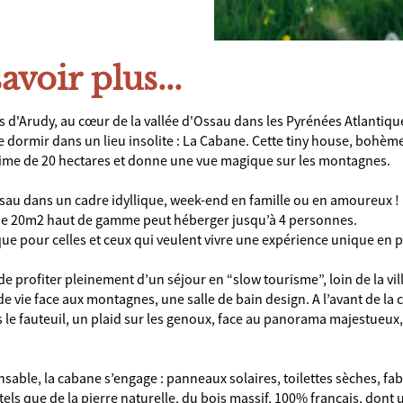
avoir plus...
 d'Arudy, au cœur de la vallée d'Ossau dans les Pyrénées Atlantiqu
 de dormir dans un lieu insolite : La Cabane. Cette tiny house, bohème
ime de 20 hectares et donne une vue magique sur les montagnes.
ssau dans un cadre idyllique, week-end en famille ou en amoureux !
de 20m2 haut de gamme peut héberger jusqu’à 4 personnes.
ue pour celles et ceux qui veulent vivre une expérience unique en p
 profiter pleinement d’un séjour en “slow tourisme”, loin de la vi
 de vie face aux montagnes, une salle de bain design. A l’avant de l
ns le fauteuil, un plaid sur les genoux, face au panorama majestueux
able, la cabane s’engage : panneaux solaires, toilettes sèches, fabr
tels que de la pierre naturelle, du bois massif, 100% français, dont 