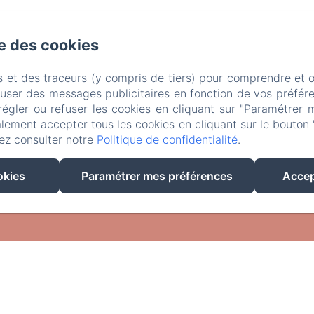
se des cookies
t, Arudy
Téléphone: +33761266161
refugeoutofthecity@gmail.co
s et des traceurs (y compris de tiers) pour comprendre et 
l
Le lieu
Le concept
Activités
Livre d'or
Photos
fuser des messages publicitaires en fonction de vos préfére
régler ou refuser les cookies en cliquant sur "Paramétrer 
EN
FR
lement accepter tous les cookies en cliquant sur le bouton 
ez consulter notre
Politique de confidentialité
.
Créé par Amenitiz
Conditions Générales de Vente
okies
Paramétrer mes préférences
Accep