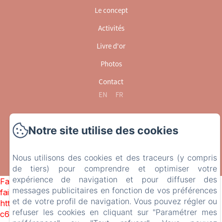
Le concept
Activités
Livre d'or
Photos
Contact
EN
FR
Notre site utilise des cookies
Conditions Générales de Vente
Nous utilisons des cookies et des traceurs (y compris
de tiers) pour comprendre et optimiser votre
expérience de navigation et pour diffuser des
Failed to load BookingEngine/index: Loading chunk 1322
messages publicitaires en fonction de vos préférences
failed. (missing:
et de votre profil de navigation. Vous pouvez régler ou
https://d1cmur5l0xva3h.cloudfront.net/packs/1322-
refuser les cookies en cliquant sur "Paramétrer mes
c6e932f9d3d27b65-1bf7c4dc6a241241.js)