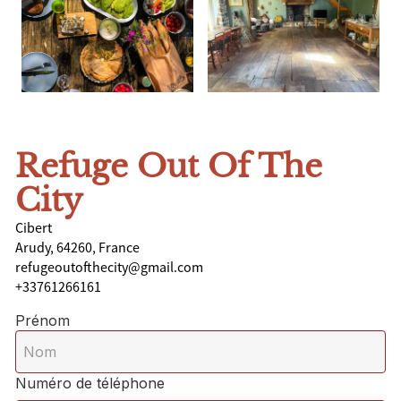
Refuge Out Of The
City
Cibert
Arudy, 64260, France
refugeoutofthecity@gmail.com
+33761266161
Prénom
Numéro de téléphone