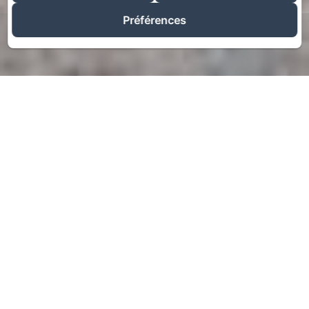
Préférences
Rechercher
Votre gîte en Vallée
d’Ossau, au cœur des
Pyrénées Atlantiques
Bienvenue au Refuge Out of the City (ROC), un havre de
paix niché dans un environnement préservé, idéal pour
une escapade nature dans les Pyrénées Atlantiques.
Notre domaine de 20 hectares, situé dans le Parc National
des Pyrénées, abrite deux gîtes de charme et une tiny
house insolite, classés meublés de tourisme 3 étoiles.